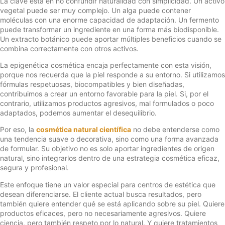
La clave está en no confundir naturalidad con simplicidad. Un activo
vegetal puede ser muy complejo. Un alga puede contener
moléculas con una enorme capacidad de adaptación. Un fermento
puede transformar un ingrediente en una forma más biodisponible.
Un extracto botánico puede aportar múltiples beneficios cuando se
combina correctamente con otros activos.
La epigenética cosmética encaja perfectamente con esta visión,
porque nos recuerda que la piel responde a su entorno. Si utilizamos
fórmulas respetuosas, biocompatibles y bien diseñadas,
contribuimos a crear un entorno favorable para la piel. Si, por el
contrario, utilizamos productos agresivos, mal formulados o poco
adaptados, podemos aumentar el desequilibrio.
Por eso, la
cosmética natural científica
no debe entenderse como
una tendencia suave o decorativa, sino como una forma avanzada
de formular. Su objetivo no es solo aportar ingredientes de origen
natural, sino integrarlos dentro de una estrategia cosmética eficaz,
segura y profesional.
Este enfoque tiene un valor especial para centros de estética que
desean diferenciarse. El cliente actual busca resultados, pero
también quiere entender qué se está aplicando sobre su piel. Quiere
productos eficaces, pero no necesariamente agresivos. Quiere
ciencia, pero también respeto por lo natural. Y quiere tratamientos