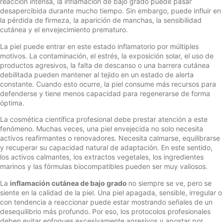
reacción intensa, la inflamación de bajo grado puede pasar
desapercibida durante mucho tiempo. Sin embargo, puede influir en
la pérdida de firmeza, la aparición de manchas, la sensibilidad
cutánea y el envejecimiento prematuro.
La piel puede entrar en este estado inflamatorio por múltiples
motivos. La contaminación, el estrés, la exposición solar, el uso de
productos agresivos, la falta de descanso o una barrera cutánea
debilitada pueden mantener al tejido en un estado de alerta
constante. Cuando esto ocurre, la piel consume más recursos para
defenderse y tiene menos capacidad para regenerarse de forma
óptima.
La cosmética científica profesional debe prestar atención a este
fenómeno. Muchas veces, una piel envejecida no solo necesita
activos reafirmantes o renovadores. Necesita calmarse, equilibrarse
y recuperar su capacidad natural de adaptación. En este sentido,
los activos calmantes, los extractos vegetales, los ingredientes
marinos y las fórmulas biocompatibles pueden ser muy valiosos.
La
inflamación cutánea de bajo grado
no siempre se ve, pero se
siente en la calidad de la piel. Una piel apagada, sensible, irregular o
con tendencia a reaccionar puede estar mostrando señales de un
desequilibrio más profundo. Por eso, los protocolos profesionales
deben evitar enfoques excesivamente agresivos y apostar por